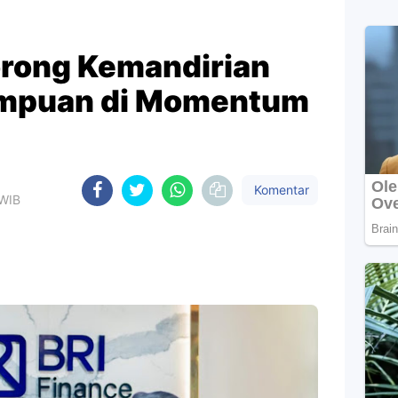
orong Kemandirian
rempuan di Momentum
Komentar
 WIB