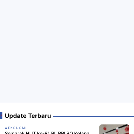
Update Terbaru
EKONOMI
Semarak HUT ke-81 RI, BRI BO Kelapa