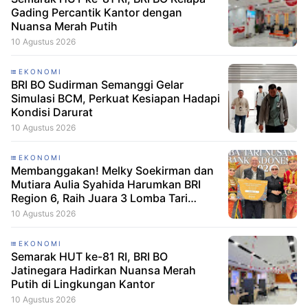
Gading Percantik Kantor dengan
Nuansa Merah Putih
10 Agustus 2026
EKONOMI
BRI BO Sudirman Semanggi Gelar
Simulasi BCM, Perkuat Kesiapan Hadapi
Kondisi Darurat
10 Agustus 2026
EKONOMI
Membanggakan! Melky Soekirman dan
Mutiara Aulia Syahida Harumkan BRI
Region 6, Raih Juara 3 Lomba Tari
Nusantara 2026 Bank Indonesia
10 Agustus 2026
EKONOMI
Semarak HUT ke-81 RI, BRI BO
Jatinegara Hadirkan Nuansa Merah
Putih di Lingkungan Kantor
10 Agustus 2026