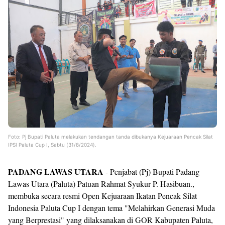
Foto: Pj Bupati Paluta melakukan tendangan tanda dibukanya Kejuaraan Pencak Silat
IPSI Paluta Cup I, Sabtu (31/8/2024).
PADANG LAWAS UTARA
- Penjabat (Pj) Bupati Padang
Lawas Utara (Paluta) Patuan Rahmat Syukur P. Hasibuan.,
membuka secara resmi Open Kejuaraan Ikatan Pencak Silat
Indonesia Paluta Cup I dengan tema "Melahirkan Generasi Muda
yang Berprestasi" yang dilaksanakan di GOR Kabupaten Paluta,