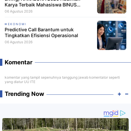
Karya Terbaik Mahasiswa BINUS
@Malang
06 Agustus 2026
EKONOMI
Predictive Call Barantum untuk
Tingkatkan Efisiensi Operasional
06 Agustus 2026
Komentar
komentar yang tampil sepenuhnya tanggung jawab komentator seperti
yang diatur UU ITE
Trending Now