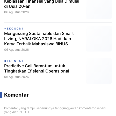
Kebiasaan Finansial yang Bisa Dimulai
di Usia 20-an
06 Agustus 2026
EKONOMI
Mengusung Sustainable dan Smart
Living, NARALOKA 2026 Hadirkan
Karya Terbaik Mahasiswa BINUS
@Malang
06 Agustus 2026
EKONOMI
Predictive Call Barantum untuk
Tingkatkan Efisiensi Operasional
06 Agustus 2026
Komentar
komentar yang tampil sepenuhnya tanggung jawab komentator seperti
yang diatur UU ITE