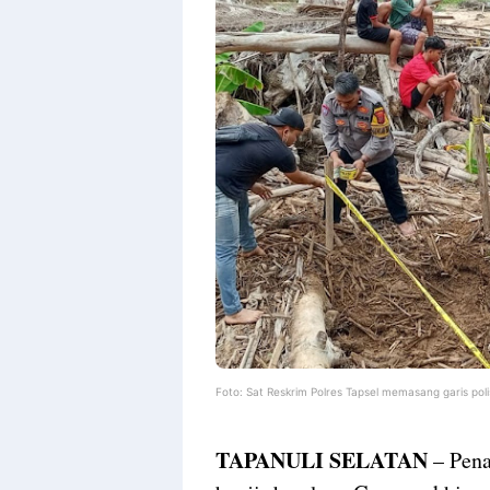
Foto: Sat Reskrim Polres Tapsel memasang garis polis
TAPANULI SELATAN
– Pena