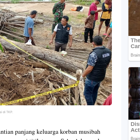
i di TKP.
ntian panjang keluarga korban musibah