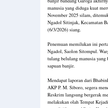
banjir bandang Garoga akhirny
manusia yang diduga kuat meru
November 2025 silam, ditemuk
Ngadol Sitinjak, Kecamatan Ba
(6/3/2026) siang.
​Penemuan memilukan ini pert
Ngadol, Saolon Sitompul. War
tulang belulang manusia yang 
sapuan banjir.
​Mendapat laporan dari Bhabi
AKP P. M. Siboro, segera mene
Reskrim langsung bergerak me
melakukan olah Tempat Kejadi