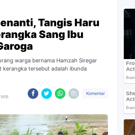
enanti, Tangis Haru
erangka Sang Ibu
 Garoga
eorang warga bernama Hamzah Siregar
at kerangka tersebut adalah ibunda
Komentar
6 WIB