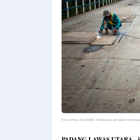
Foto: Dinas SDABMBK melakukan perbaikan jembatan
PADANG LAWAS UTARA
- 