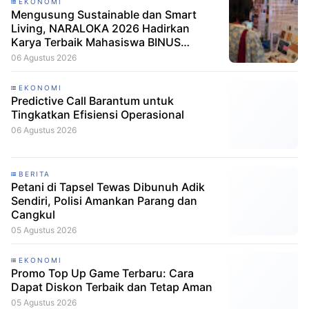
EKONOMI
Mengusung Sustainable dan Smart
Living, NARALOKA 2026 Hadirkan
Karya Terbaik Mahasiswa BINUS
@Malang
06 Agustus 2026
EKONOMI
Predictive Call Barantum untuk
Tingkatkan Efisiensi Operasional
06 Agustus 2026
BERITA
Petani di Tapsel Tewas Dibunuh Adik
Sendiri, Polisi Amankan Parang dan
Cangkul
05 Agustus 2026
EKONOMI
Promo Top Up Game Terbaru: Cara
Dapat Diskon Terbaik dan Tetap Aman
05 Agustus 2026