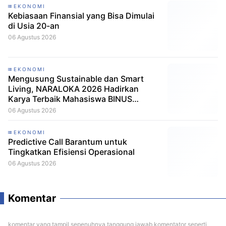
EKONOMI
Kebiasaan Finansial yang Bisa Dimulai
di Usia 20-an
06 Agustus 2026
EKONOMI
Mengusung Sustainable dan Smart
Living, NARALOKA 2026 Hadirkan
Karya Terbaik Mahasiswa BINUS
@Malang
06 Agustus 2026
EKONOMI
Predictive Call Barantum untuk
Tingkatkan Efisiensi Operasional
06 Agustus 2026
Komentar
komentar yang tampil sepenuhnya tanggung jawab komentator seperti