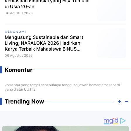
Kebiasaan Finansial yang Bisa Dimulai
di Usia 20-an
06 Agustus 2026
EKONOMI
Mengusung Sustainable dan Smart
Living, NARALOKA 2026 Hadirkan
Karya Terbaik Mahasiswa BINUS
@Malang
06 Agustus 2026
Komentar
komentar yang tampil sepenuhnya tanggung jawab komentator seperti
yang diatur UU ITE
Trending Now